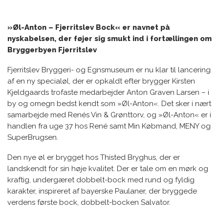
»Øl-Anton – Fjerritslev Bock« er navnet på
nyskabelsen, der føjer sig smukt ind i fortællingen om
Bryggerbyen Fjerritslev
Fjerritslev Bryggeri- og Egnsmuseum er nu klar til lancering
af en ny specialøl, der er opkaldt efter brygger Kirsten
Kjeldgaards trofaste medarbejder Anton Graven Larsen – i
by og omegn bedst kendt som »Øl-Anton«. Det sker i nært
samarbejde med Renés Vin & Grønttorv, og »Øl-Anton« er i
handlen fra uge 37 hos René samt Min Købmand, MENY og
SuperBrugsen.
Den nye øl er brygget hos Thisted Bryghus, der er
landskendt for sin høje kvalitet. Der er tale om en mørk og
kraftig, undergæret dobbelt-bock med rund og fyldig
karakter, inspireret af bayerske Paulaner, der bryggede
verdens første bock, dobbelt-bocken Salvator.