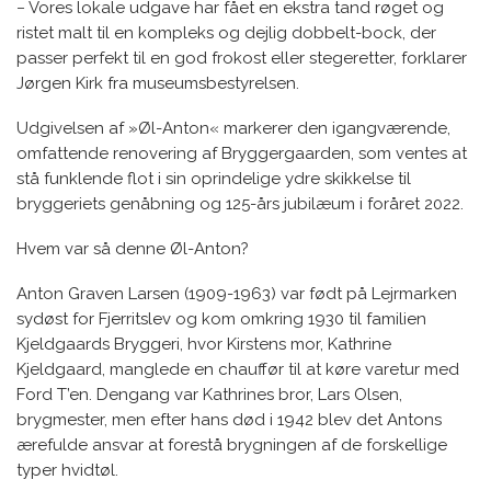
− Vores lokale udgave har fået en ekstra tand røget og
ristet malt til en kompleks og dejlig dobbelt-bock, der
passer perfekt til en god frokost eller stegeretter, forklarer
Jørgen Kirk fra museumsbestyrelsen.
Udgivelsen af »Øl-Anton« markerer den igangværende,
omfattende renovering af Bryggergaarden, som ventes at
stå funklende flot i sin oprindelige ydre skikkelse til
bryggeriets genåbning og 125-års jubilæum i foråret 2022.
Hvem var så denne Øl-Anton?
Anton Graven Larsen (1909-1963) var født på Lejrmarken
sydøst for Fjerritslev og kom omkring 1930 til familien
Kjeldgaards Bryggeri, hvor Kirstens mor, Kathrine
Kjeldgaard, manglede en chauffør til at køre varetur med
Ford T’en. Dengang var Kathrines bror, Lars Olsen,
brygmester, men efter hans død i 1942 blev det Antons
ærefulde ansvar at forestå brygningen af de forskellige
typer hvidtøl.