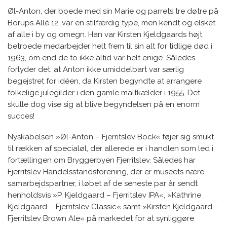
Øl-Anton, der boede med sin Marie og parrets tre døtre på
Borups Allé 12, var en stilfærdig type, men kendt og elsket
af alle i by og omegn. Han var Kirsten Kjeldgaards højt
betroede medarbejder helt frem til sin alt for tidlige død i
1963, om end de to ikke altid var helt enige. Således
forlyder det, at Anton ikke umiddelbart var særlig
begejstret for idéen, da Kirsten begyndte at arrangere
folkelige julegilder i den gamle maltkælder i 1955. Det
skulle dog vise sig at blive begyndelsen på en enorm
succes!
Nyskabelsen »Øl-Anton – Fjerritslev Bock« føjer sig smukt
til rækken af specialøl, der allerede er i handlen som led i
fortællingen om Bryggerbyen Fjerritslev. Således har
Fjerritslev Handelsstandsforening, der er museets nære
samarbejdspartner, i løbet af de seneste par år sendt
henholdsvis »P. Kjeldgaard – Fjerritslev IPA«, »Kathrine
Kjeldgaard – Fjerritslev Classic« samt »Kirsten Kjeldgaard –
Fjerritslev Brown Ale« på markedet for at synliggøre