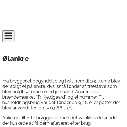
Skip
to
content
Home
Ølankre
Fra bryggeriet begyndelse og helt frem til 1950’erne blev
der solgt øl på ankre, dvs. små tønder af træstave som
blev holdt sammen med jernbånd. Ankrene var
brændemærket ”P. Kjeldgaard” og et nummer. Til
husholdningsbrug var det tønder på 9, 18 eller potter der
blev anvendt (en pot = 0,966 liter)
Ankrene tilhørte bryggeriet, men det var ikke alle kunder
der huskede at få dem afleveret efter brug.