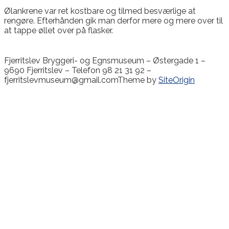
Ølankrene var ret kostbare og tilmed besværlige at
rengøre. Efterhånden gik man derfor mere og mere over til
at tappe øllet over på flasker.
Fjerritslev Bryggeri- og Egnsmuseum – Østergade 1 –
9690 Fjerritslev – Telefon 98 21 31 92 –
fjerritslevmuseum@gmail.com
Theme by
SiteOrigin